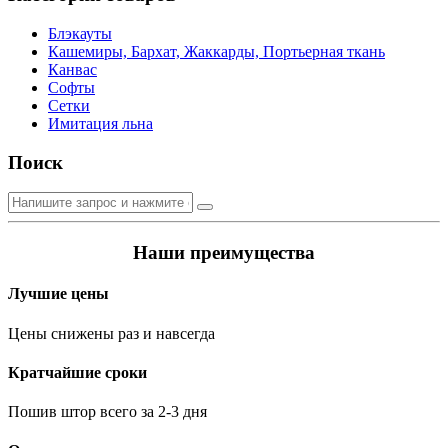
Блэкауты
Кашемиры, Бархат, Жаккарды, Портьерная ткань
Канвас
Софты
Сетки
Имитация льна
Поиск
Искать
по
запросу:
Наши преимущества
Лучшие цены
Цены снижены раз и навсегда
Кратчайшие сроки
Пошив штор всего за 2-3 дня