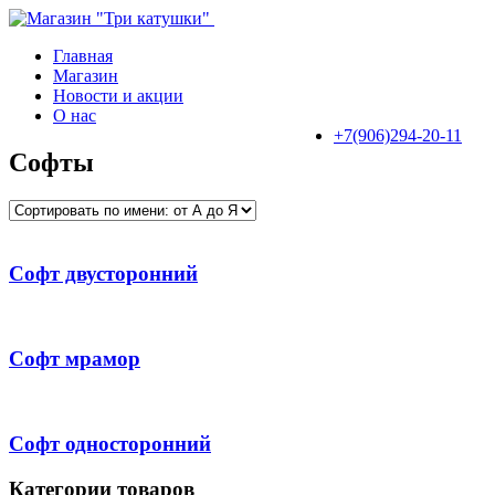
Пропустить
Пропустить
навигацию
контент
Главная
Магазин
Новости и акции
О нас
+7(906)294-20-11
Софты
Софт двусторонний
Софт мрамор
Софт односторонний
Категории товаров